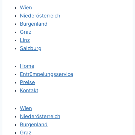
Wien
Niederösterreich
Burgenland
Graz
Linz
Salzburg
Home
Entrümpelungsservice
Preise
Kontakt
Wien
Niederösterreich
Burgenland
Graz